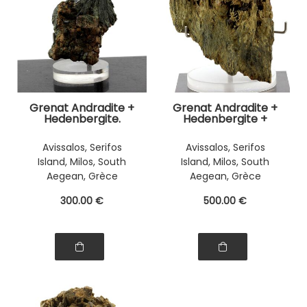
Grenat Andradite +
Grenat Andradite +
Hedenbergite.
Hedenbergite +
292.20 ct.
Quartz Prase.
2042.10 ct.
Avissalos, Serifos
Avissalos, Serifos
Island, Milos, South
Island, Milos, South
Aegean, Grèce
Aegean, Grèce
300
.00
€
500
.00
€