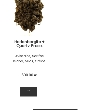
Hedenbergite +
Quartz Prase.
2975.0 ct.
Avissalos, Serifos
Island, Milos, Grèce
500
.00
€