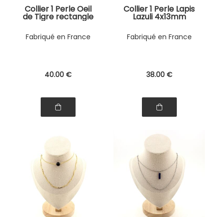
Collier 1 Perle Oeil
Collier 1 Perle Lapis
de Tigre rectangle
Lazuli 4x13mm
13 mm chaine
cylindre double
(7x11mm) en acier
chaine 2 tons
Fabriqué en France
Fabriqué en France
doré inoxydable.
(2,5x6,5 &
3,5x11mm) en acier
doré inoxydable.
40
.00
€
38
.00
€