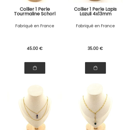
Collier 1 Perle
Collier 1 Perle Lapis
Tourmaline Schorl
Lazuli 4x13mm
du Brésil 8 mm
cylindre double
double chaine (1x15
chaine (1 & 2x5mm)
Fabriqué en France
Fabriqué en France
mm) en acier doré
en acier inoxydable.
inoxydable.
45
.00
€
35
.00
€