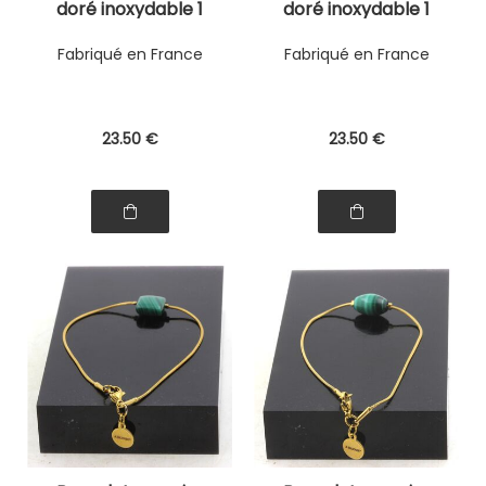
doré inoxydable 1
doré inoxydable 1
Perle Malachite
Perle Malachite
ronde 12 mm.
rond plat 12 mm.
Fabriqué en France
Fabriqué en France
23
.50
€
23
.50
€