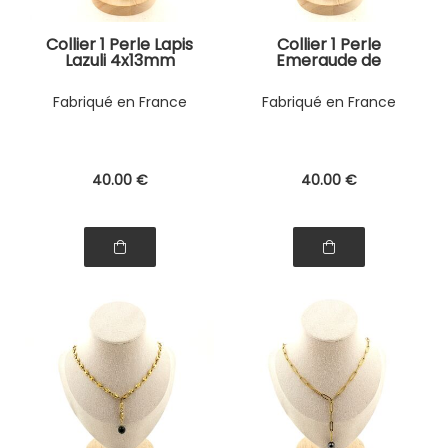
Collier 1 Perle Lapis
Collier 1 Perle
Lazuli 4x13mm
Emeraude de
cylindre double
Zambie 8 mm
chaine (1 & 2x5mm)
chaine (4x11mm) en
Fabriqué en France
Fabriqué en France
en acier doré
acier doré
inoxydable.
inoxydable.
40
.00
€
40
.00
€