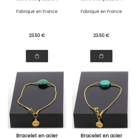
Perle Malachite
Perle Malachite
poire 10x14 mm.
goutte 8x14 mm.
Fabriqué en France
Fabriqué en France
23
.50
€
23
.50
€
Bracelet en acier
Bracelet en acier