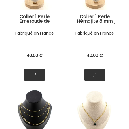
Collier 1 Perle
Collier 1 Perle
Emeraude de
Hématite 8 mm
Zambie 8 mm
chaine (3,5x11mm)
chaine (5,5x7mm)
en acier doré
Fabriqué en France
Fabriqué en France
en acier doré
inoxydable.
inoxydable.
40
.00
€
40
.00
€