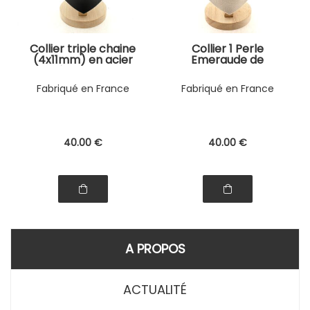
Collier triple chaine
Collier 1 Perle
(4x11mm) en acier
Emeraude de
doré inoxydable.
Zambie 8 mm
chaine (3,5x11mm)
Fabriqué en France
Fabriqué en France
en acier doré
inoxydable.
40
.00
€
40
.00
€
A PROPOS
ACTUALITÉ