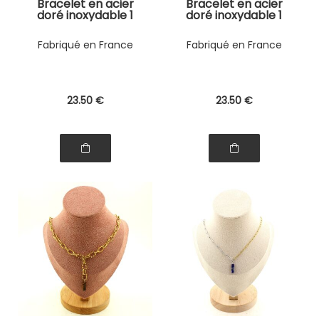
Bracelet en acier
Bracelet en acier
doré inoxydable 1
doré inoxydable 1
Perle Malachite
Perle Malachite
carré 10 mm.
ovale allongé 8x11
Fabriqué en France
Fabriqué en France
mm.
23
.50
€
23
.50
€