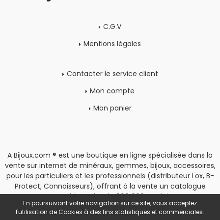
C.G.V
Mentions légales
Contacter le service client
Mon compte
Mon panier
A Bijoux.com ® est une boutique en ligne spécialisée dans la
vente sur internet de minéraux, gemmes, bijoux, accessoires,
pour les particuliers et les professionnels (distributeur Lox, B-
Protect, Connoisseurs), offrant à la vente un catalogue
rassemblant plus de 800 000 produits.
En poursuivant votre navigation sur ce site, vous acceptez
Copyright
|
Espace Pro
l'utilisation de Cookies à des fins statistiques et commerciales.