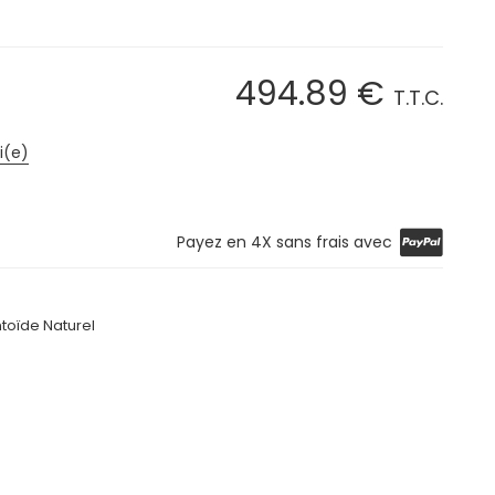
494
.89
€
T.T.C.
i(e)
Payez en 4X sans frais avec
oïde Naturel