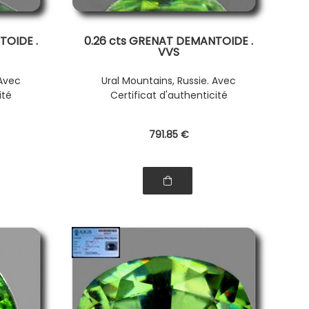
TOIDE .
0.26 cts GRENAT DEMANTOIDE .
VVS
 Avec
Ural Mountains, Russie. Avec
ité
Certificat d'authenticité
791
.85
€