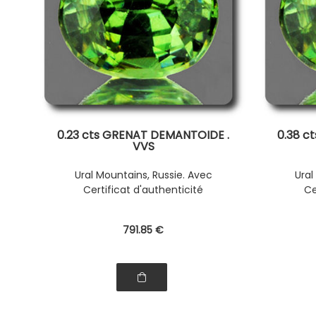
0.23 cts GRENAT DEMANTOIDE .
0.38 c
VVS
Ural Mountains, Russie. Avec
Ural
Certificat d'authenticité
Ce
791
.85
€