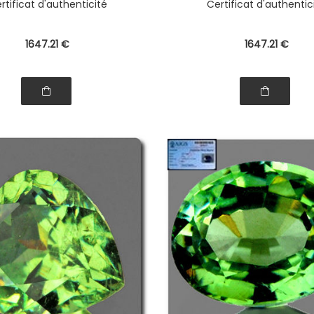
rtificat d'authenticité
Certificat d'authentic
1647
.21
€
1647
.21
€