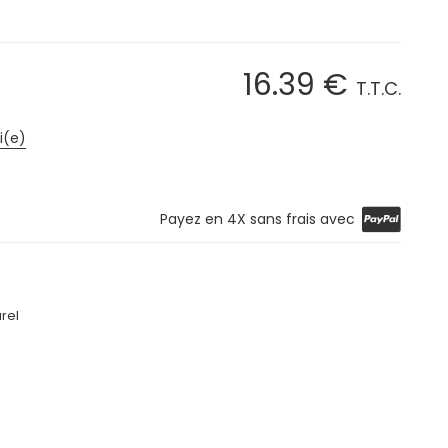
16
.39
€
T.T.C.
i(e)
Payez en 4X sans frais avec
rel