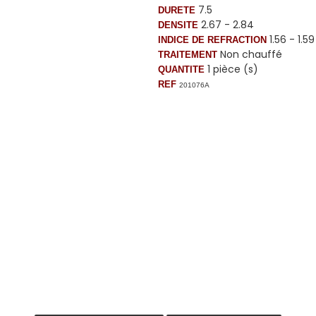
7.5
DURETE
2.67 - 2.84
DENSITE
1.56 - 1.5
INDICE DE REFRACTION
Non chauffé
TRAITEMENT
1 pièce (s)
QUANTITE
REF
201076A