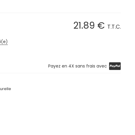
21
.89
€
T.T.C.
i(e)
Payez en 4X sans frais avec
urelle