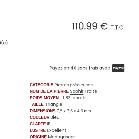
110
.99
€
T.T.C.
i(e)
Payez en 4X sans frais avec
Pierres précieuses
CATEGORIE
Saphir
Traité
NOM DE LA PIERRE
carats
POIDS MOYEN
1.82
Triangle
TAILLE
DIMENSIONS
7,5 x 7
,6
x 4,3 mm
Bleu
COULEUR
IF
CLARTE
Excellent
LUSTRE
Madagascar
ORIGINE