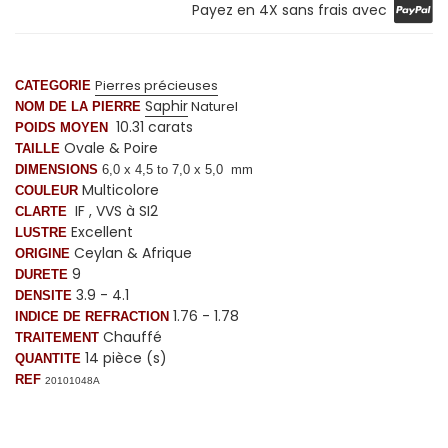
Payez en 4X sans frais avec
Pierres précieuses
CATEGORIE
Saphir
Naturel
NOM DE LA PIERRE
10.31 carats
POIDS MOYEN
Ovale & Poire
TAILLE
DIMENSIONS
6,0 x 4,5
to 7,0 x 5,0 mm
Multicolore
COULEUR
IF , VVS à SI2
CLARTE
Excellent
LUSTRE
Ceylan & Afrique
ORIGINE
9
DURETE
3.9 - 4.1
DENSITE
1.76 - 1.78
INDICE DE REFRACTION
Chauffé
TRAITEMENT
14 pièce (s)
QUANTITE
REF
20101048A