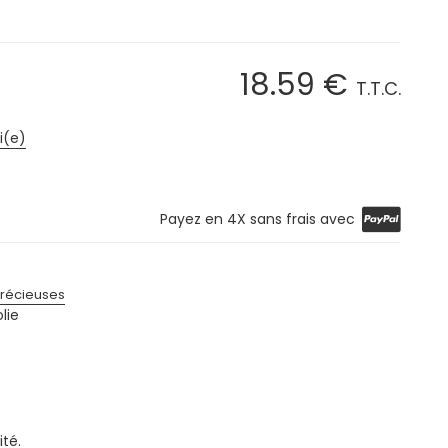
18
.59
€
T.T.C.
i(e)
Payez en 4X sans frais avec
précieuses
lie
ité.