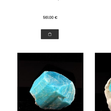
561
.00
€