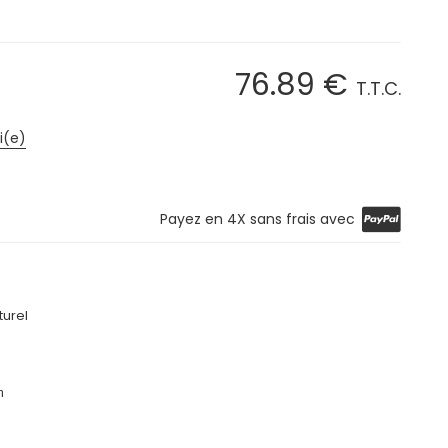
76
.89
€
T.T.C.
i(e)
Payez en 4X sans frais avec
turel
m