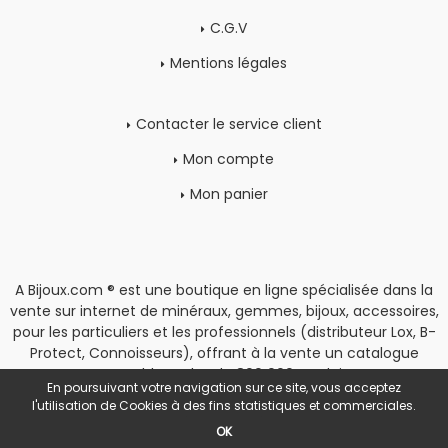
C.G.V
Mentions légales
Contacter le service client
Mon compte
Mon panier
A Bijoux.com ® est une boutique en ligne spécialisée dans la
vente sur internet de minéraux, gemmes, bijoux, accessoires,
pour les particuliers et les professionnels (distributeur Lox, B-
Protect, Connoisseurs), offrant à la vente un catalogue
rassemblant plus de 800 000 produits.
En poursuivant votre navigation sur ce site, vous acceptez
Copyright
|
Espace Pro
l'utilisation de Cookies à des fins statistiques et commerciales.
OK
POWERED BY YPROXIMITÉ / STORE FACTORY