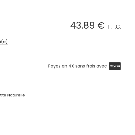
43
.89
€
T.T.C.
i(e)
Payez en 4X sans frais avec
tite
Naturelle