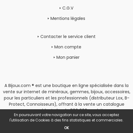
C.G.V
Mentions légales
Contacter le service client
Mon compte
Mon panier
A Bijoux.com ® est une boutique en ligne spécialisée dans la
vente sur internet de minéraux, gemmes, bijoux, accessoires,
pour les particuliers et les professionnels (distributeur Lox, B-
Protect, Connoisseurs), offrant à la vente un catalogue
rassemblant plus de 800 000 produits.
En poursuivant votre navigation sur ce site, vous acceptez
Copyright
|
Espace Pro
l'utilisation de Cookies à des fins statistiques et commerciales.
OK
POWERED BY YPROXIMITÉ / STORE FACTORY