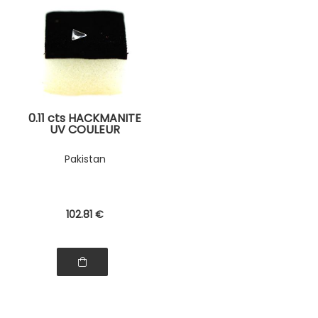
0.11 cts HACKMANITE
UV COULEUR
CHANGEANTE. IF
Pakistan
102
.81
€