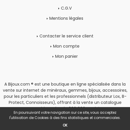
C.G.V
Mentions légales
Contacter le service client
Mon compte
Mon panier
A Bijoux.com ® est une boutique en ligne spécialisée dans la
vente sur internet de minéraux, gemmes, bijoux, accessoires,
pour les particuliers et les professionnels (distributeur Lox, B-
Protect, Connoisseurs), offrant à la vente un catalogue
rassemblant plus de 800 000 produits.
En poursuivant votre navigation sur ce site, vous acceptez
Copyright
|
Espace Pro
l'utilisation de Cookies à des fins statistiques et commerciales.
OK
POWERED BY YPROXIMITÉ / STORE FACTORY