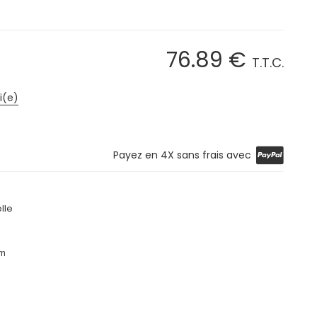
76
.89
€
T.T.C.
i(e)
Payez en 4X sans frais avec
lle
mm