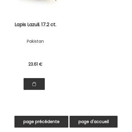
Lapis Lazuli. 17.2 ct.
Pakistan
23
.61
€