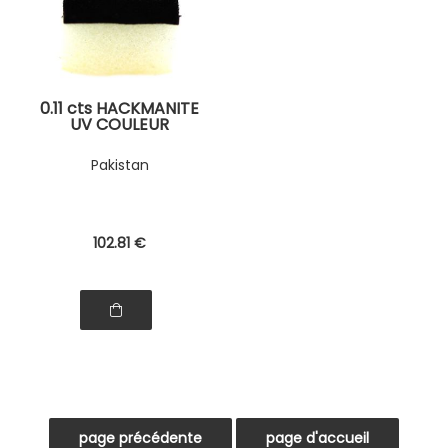
0.11 cts HACKMANITE
UV COULEUR
CHANGEANTE. IF
Pakistan
102
.81
€