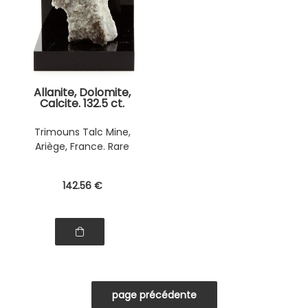
Allanite, Dolomite,
Calcite. 132.5 ct.
Trimouns Talc Mine,
Ariège, France. Rare
142
.56
€