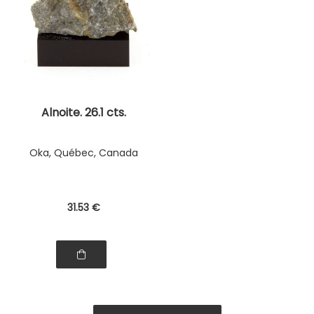
Alnoite. 26.1 cts.
Oka, Québec, Canada
31
.53
€