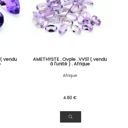
 ( vendu
AMETHYSTE . Ovale . VVS1 ( vendu
e
à l'unité ) . Afrique
Afrique
4
.60
€