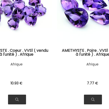
TE . Coeur . VVS1 ( vendu
AMETHYSTE . Poire . VVS1
à l'unité ) . Afrique
à l'unité ) . Afriqu
Afrique
Afrique
10
.93
€
7
.77
€