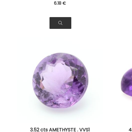
6
.18
€
3.52 cts AMETHYSTE . VVS1
4