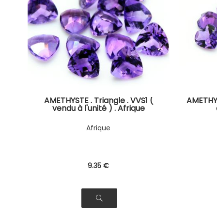
AMETHYSTE . Triangle . VVS1 (
AMETHYS
vendu à l'unité ) . Afrique
Afrique
9
.35
€