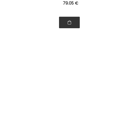
79
.05
€