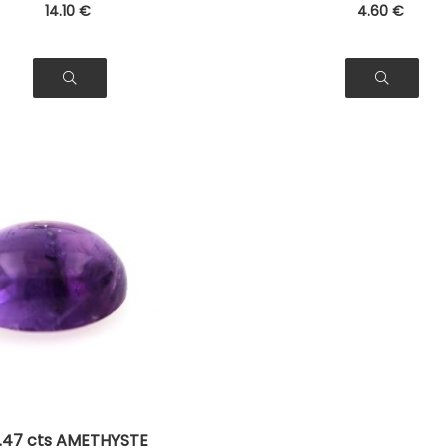
14
.10
€
4
.60
€
.47 cts AMETHYSTE