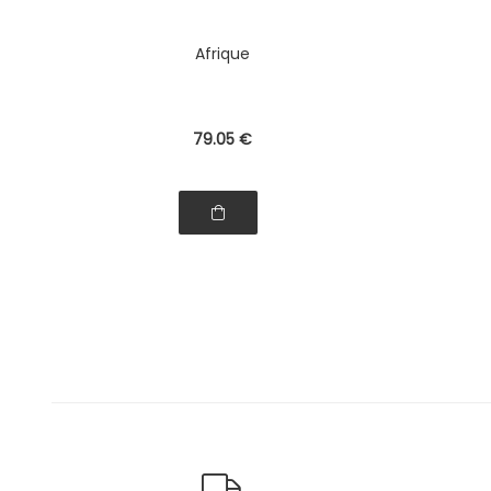
Afrique
79
.05
€