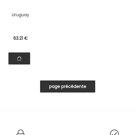
Uruguay
63
.21
€