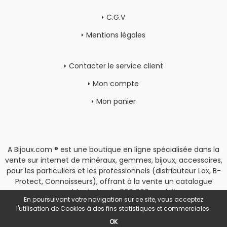
C.G.V
Mentions légales
Contacter le service client
Mon compte
Mon panier
A Bijoux.com ® est une boutique en ligne spécialisée dans la
vente sur internet de minéraux, gemmes, bijoux, accessoires,
pour les particuliers et les professionnels (distributeur Lox, B-
Protect, Connoisseurs), offrant à la vente un catalogue
rassemblant plus de 800 000 produits.
En poursuivant votre navigation sur ce site, vous acceptez
Copyright
|
Espace Pro
l'utilisation de Cookies à des fins statistiques et commerciales.
OK
POWERED BY YPROXIMITÉ / STORE FACTORY