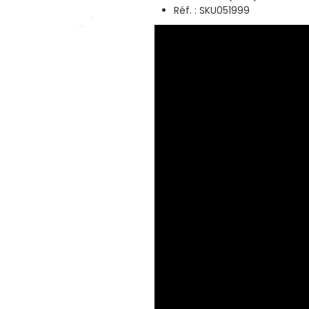
Réf. :
SKU051999