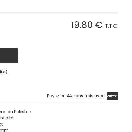
19
.80
€
T.T.C.
i(e)
Payez en 4X sans frais avec
nce du Pakistan
nticité
ct
6 mm