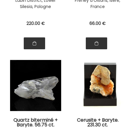
Lubin District, Lower
Freney d'Oisans, Isère,
Silesia, Pologne
France
220
.00
€
66
.00
€
Quartz biterminé +
Cerusite + Baryte.
Baryte. 56.75 ct.
231.30 ct.