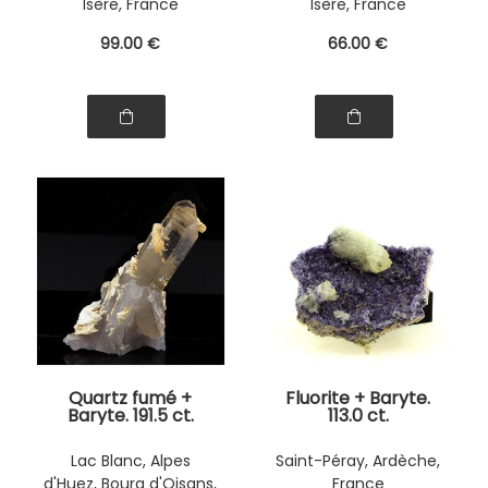
Isère, France
Isère, France
99
.00
€
66
.00
€
Quartz fumé +
Fluorite + Baryte.
Baryte. 191.5 ct.
113.0 ct.
Lac Blanc, Alpes
Saint-Péray, Ardèche,
d'Huez, Bourg d'Oisans,
France