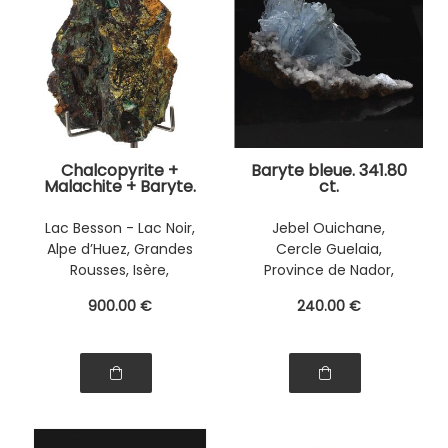
Chalcopyrite +
Baryte bleue. 341.80
Malachite + Baryte.
ct.
1019.30 ct.
Lac Besson - Lac Noir,
Jebel Ouichane,
Alpe d’Huez, Grandes
Cercle Guelaia,
Rousses, Isère,
Province de Nador,
Auvergne-Rhône-
Région Orientale,
900
.00
€
240
.00
€
Alpes, France
Maroc