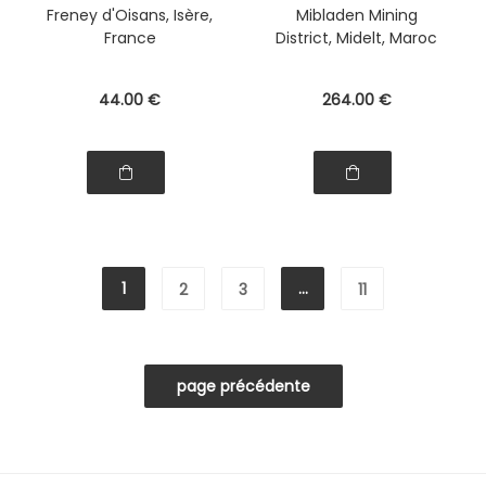
Freney d'Oisans, Isère,
Mibladen Mining
France
District, Midelt, Maroc
44
.00
€
264
.00
€
1
...
2
3
11