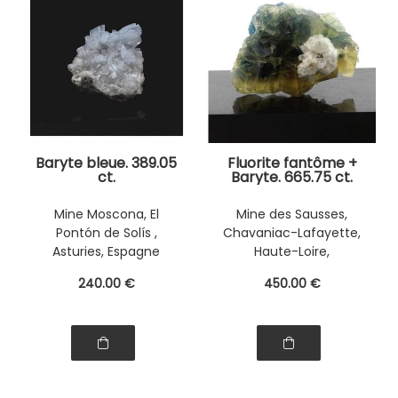
Baryte bleue. 389.05
Fluorite fantôme +
ct.
Baryte. 665.75 ct.
Mine Moscona, El
Mine des Sausses,
Pontón de Solís ,
Chavaniac-Lafayette,
Asturies, Espagne
Haute-Loire,
Auvergne-Rhône-
240
.00
€
450
.00
€
Alpes, France