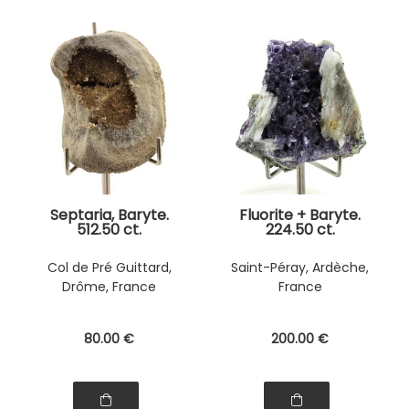
Septaria, Baryte.
Fluorite + Baryte.
512.50 ct.
224.50 ct.
Col de Pré Guittard,
Saint-Péray, Ardèche,
Drôme, France
France
80
.00
€
200
.00
€