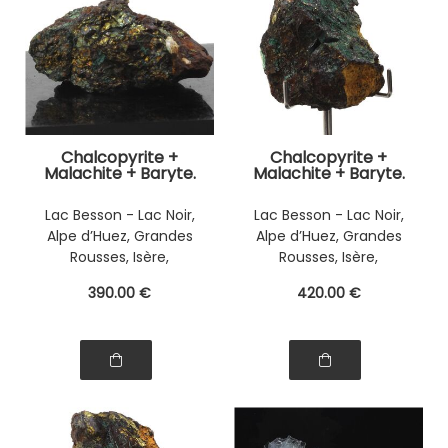
Chalcopyrite +
Chalcopyrite +
Malachite + Baryte.
Malachite + Baryte.
404.0 ct.
448.95 ct.
Lac Besson - Lac Noir,
Lac Besson - Lac Noir,
Alpe d’Huez, Grandes
Alpe d’Huez, Grandes
Rousses, Isère,
Rousses, Isère,
Auvergne-Rhône-
Auvergne-Rhône-
390
.00
€
420
.00
€
Alpes, France
Alpes, France