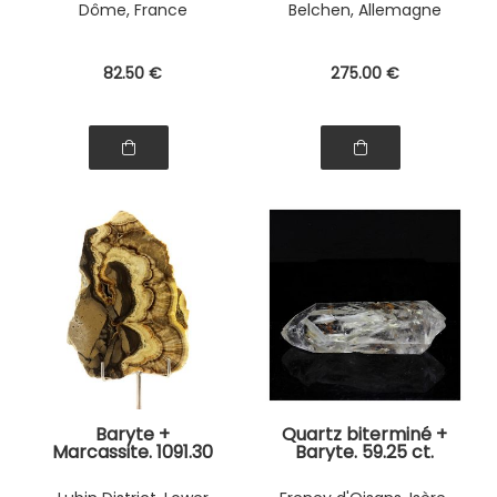
Dôme, France
Belchen, Allemagne
82
.50
€
275
.00
€
Baryte +
Quartz biterminé +
Marcassite. 1091.30
Baryte. 59.25 ct.
ct.