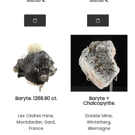
300
.00
€
300
.00
€
Baryte. 1268.90 ct.
Baryte +
Chalcopyrite.
1038.40 ct.
Les Cèdres mine,
Dreislar Mine,
Montdardier, Gard,
Winterberg,
France
Allemagne