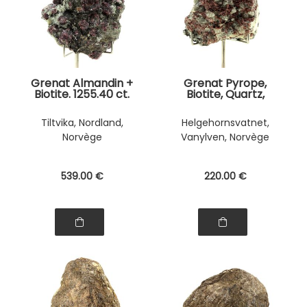
Grenat Almandin +
Grenat Pyrope,
Biotite. 1255.40 ct.
Biotite, Quartz,
Calcite. 1282.10 ct.
Tiltvika, Nordland,
Helgehornsvatnet,
Norvège
Vanylven, Norvège
539
.00
€
220
.00
€