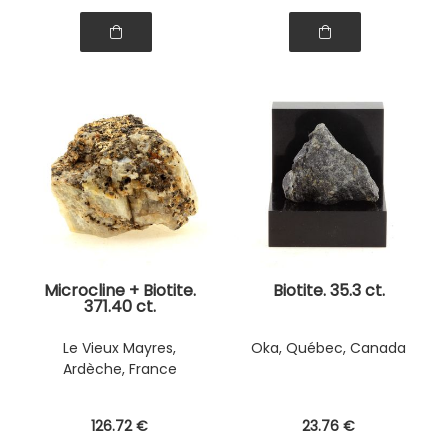
Microcline + Biotite.
Biotite. 35.3 ct.
371.40 ct.
Le Vieux Mayres,
Oka, Québec, Canada
Ardèche, France
126
.72
€
23
.76
€