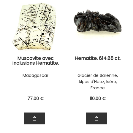
Muscovite avec
Hematite. 614.85 ct.
inclusions Hematite.
15.0 ct.
Madagascar
Glacier de Sarenne,
Alpes d'Huez, Isère,
France
77
.00
€
110
.00
€