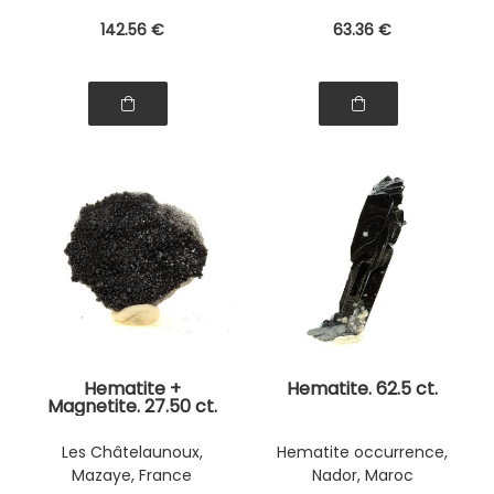
142
.56
€
63
.36
€
Hematite +
Hematite. 62.5 ct.
Magnetite. 27.50 ct.
Les Châtelaunoux,
Hematite occurrence,
Mazaye, France
Nador, Maroc