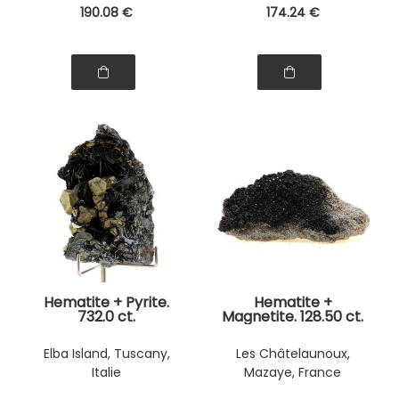
190
.08
€
174
.24
€
Hematite + Pyrite.
Hematite +
732.0 ct.
Magnetite. 128.50 ct.
Elba Island, Tuscany,
Les Châtelaunoux,
Italie
Mazaye, France