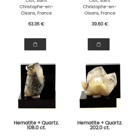
Clot, Saint
Clot, Saint
Christophe-en-
Christophe-en-
Oisans, France
Oisans, France
63
.36
€
39
.60
€
Hematite + Quartz.
Hematite + Quartz.
108.0 ct.
202.0 ct.