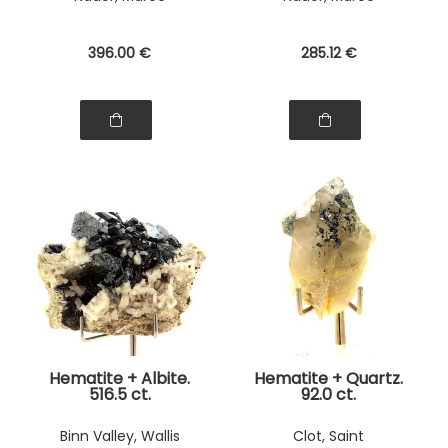
396
.00
€
285
.12
€
Hematite + Albite.
Hematite + Quartz.
516.5 ct.
92.0 ct.
Binn Valley, Wallis
Clot, Saint