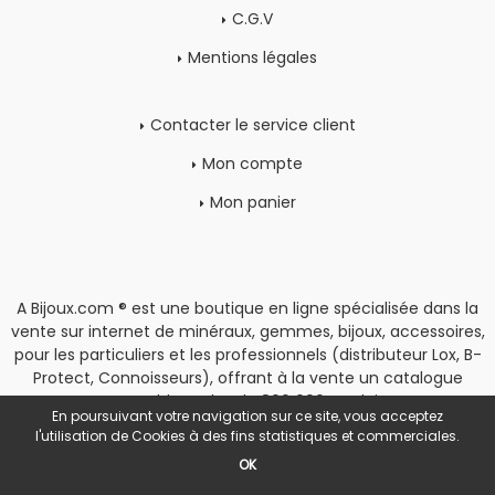
C.G.V
Mentions légales
Contacter le service client
Mon compte
Mon panier
A Bijoux.com ® est une boutique en ligne spécialisée dans la
vente sur internet de minéraux, gemmes, bijoux, accessoires,
pour les particuliers et les professionnels (distributeur Lox, B-
Protect, Connoisseurs), offrant à la vente un catalogue
rassemblant plus de 800 000 produits.
En poursuivant votre navigation sur ce site, vous acceptez
Copyright
|
Espace Pro
l'utilisation de Cookies à des fins statistiques et commerciales.
OK
POWERED BY YPROXIMITÉ / STORE FACTORY