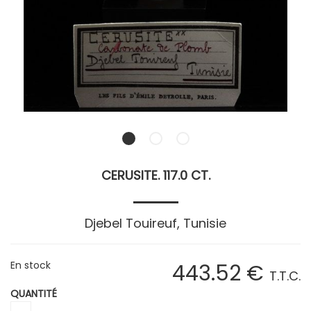
CERUSITE. 117.0 CT.
Djebel Touireuf, Tunisie
En stock
443
.52
€
T.T.C.
QUANTITÉ