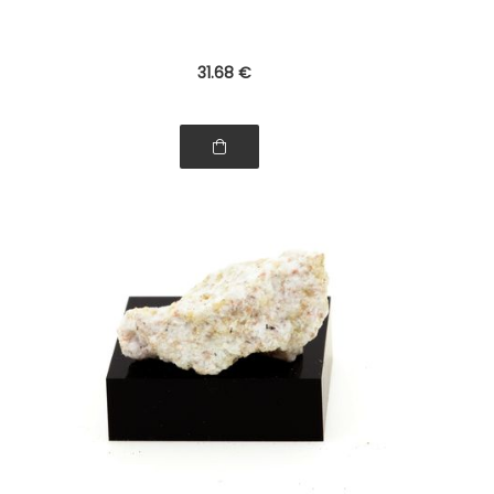
31
.68
€