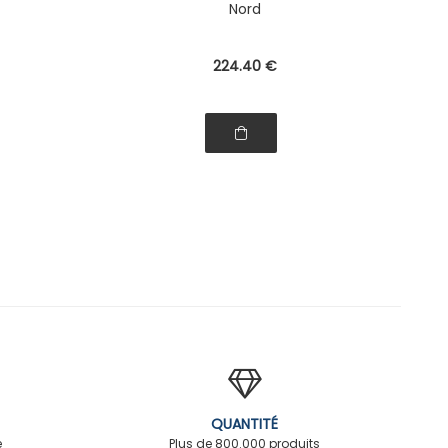
Nord
224
.40
€
QUANTITÉ
é
Plus de 800.000 produits