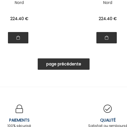
Nord
Nord
224
.40
€
224
.40
€
PAIEMENTS
QUALITÉ
100% sécurisé
Satisfait ou rembours