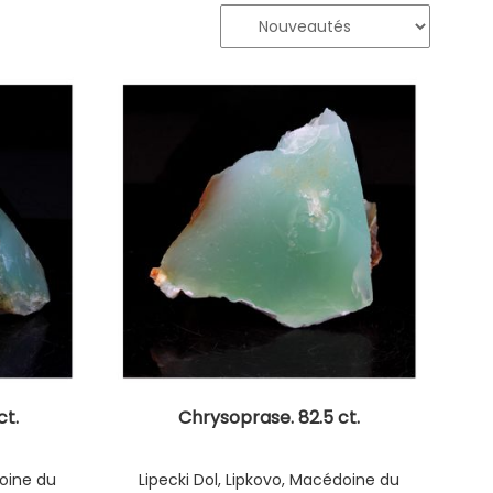
ct.
Chrysoprase. 82.5 ct.
doine du
Lipecki Dol, Lipkovo, Macédoine du