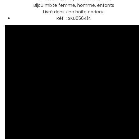
Bijou mixte femme, homme, enfants
Livré dans une boite cadeau
Réf. : SKU056414