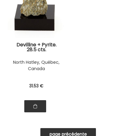
Devilline + Pyrite.
28.5 cts.
North Hatley, Québec,
Canada
31
.53
€