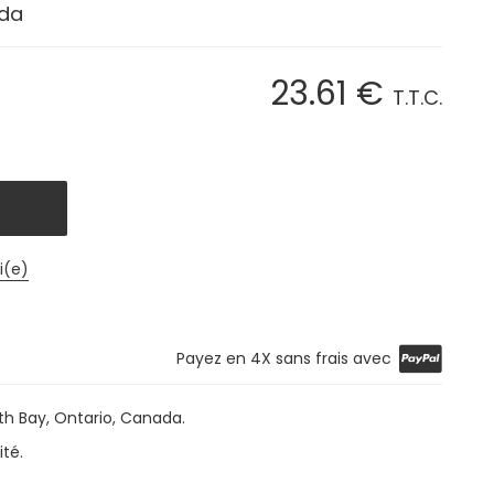
ada
23
.61
€
T.T.C.
i(e)
Payez en 4X sans frais avec
h Bay, Ontario, Canada.
ité.