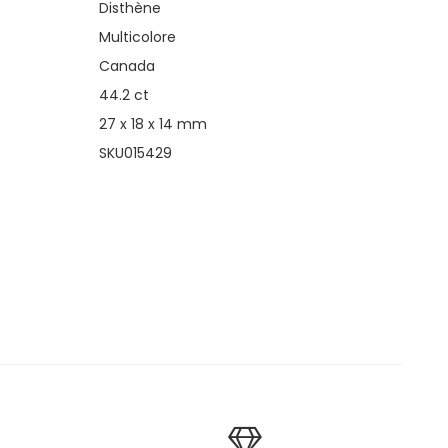
Disthène
Multicolore
Canada
44.2 ct
27 x 18 x 14 mm
SKU015429