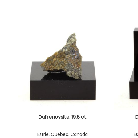
Dufrenoysite. 19.8 ct.
D
Estrie, Québec, Canada
E