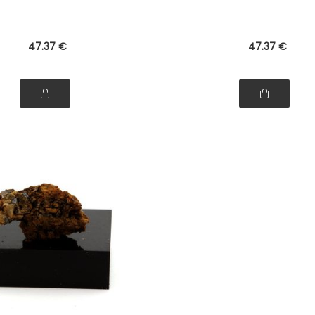
47
.37
€
47
.37
€