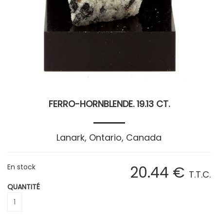
FERRO-HORNBLENDE. 19.13 CT.
Lanark, Ontario, Canada
En stock
20
.44
€
T.T.C.
QUANTITÉ