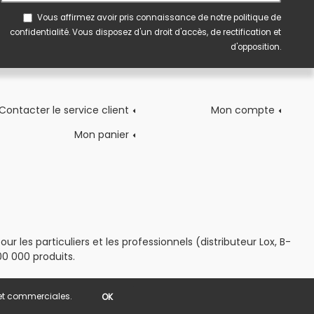
Vous affirmez avoir pris connaissance de notre
politique de
confidentialité
. Vous disposez d'un droit d'accès, de rectification et
d'opposition.
Contacter le service client
Mon compte
Mon panier
 les particuliers et les professionnels (distributeur Lox, B-
0 000 produits.
s et commerciales.
OK
POWERED BY YPROXIMITÉ / STORE FACTORY