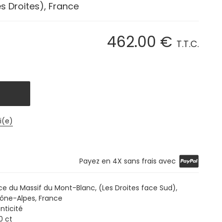
s Droites), France
462
.00
€
T.T.C.
i(e)
Payez en 4X sans frais avec
ce du Massif du Mont-Blanc, (Les Droites face Sud),
ône-Alpes, France
nticité
0 ct