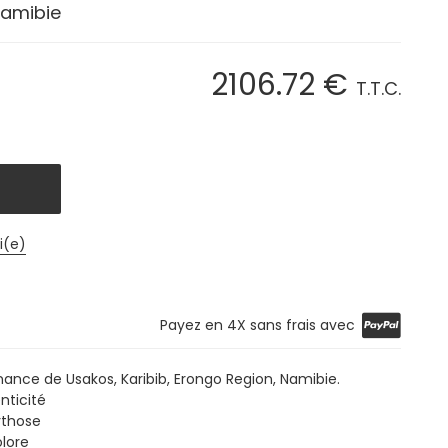
Namibie
2106
.72
€
T.T.C.
i(e)
Payez en 4X sans frais avec
nance de Usakos, Karibib, Erongo Region, Namibie.
nticité
Orthose
olore