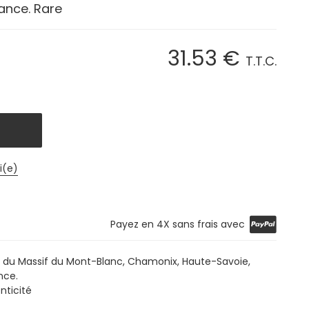
ance. Rare
31
.53
€
T.T.C.
i(e)
Payez en 4X sans frais avec
e du Massif du Mont-Blanc, Chamonix, Haute-Savoie,
nce.
nticité