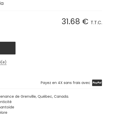
da
31
.68
€
T.T.C.
i(e)
Payez en 4X sans frais avec
enance de Grenville, Québec, Canada.
nticité
mantoïde
lore