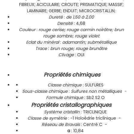
FIBREUX; ACICULAIRE; CROUTE; PRISMATIQUE; MASSIF;
LAMINAIRE; GERBE; ENDUIT; MICROCRISTALLIN;
Dureté
:
de 1,50 à 2,00
Densité
: 4,68
Couleur
:
rouge cerise; rouge carmin noirâtre; brun
rouge sombre; rouge violet
Eclat du minéral
:
adamantin; submétallique
Trace
:
brun rouge; rouge brunâtre
Clivage
: OUI
Propriétés chimiques
Classe chimique
: SULFURES
Sous-classe chimique
:
Sulfures non métalliques -
Formule chimique
: Sb2 S2 O
Propriétés cristallographiques
Système cristallin
: TRICLINIQUE
Classe de symétrie
: -1 Holoédrie triclinique -
Réseau de Bravais
: Centré C -
a
: 10,84