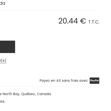
ada
20
.44
€
T.T.C.
i(e)
Payez en 4X sans frais avec
e North Bay, Québec, Canada.
ité.