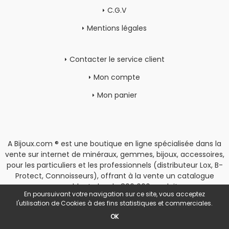
C.G.V
Mentions légales
Contacter le service client
Mon compte
Mon panier
A Bijoux.com ® est une boutique en ligne spécialisée dans la
vente sur internet de minéraux, gemmes, bijoux, accessoires,
pour les particuliers et les professionnels (distributeur Lox, B-
Protect, Connoisseurs), offrant à la vente un catalogue
rassemblant plus de 800 000 produits.
En poursuivant votre navigation sur ce site, vous acceptez
Copyright
|
Espace Pro
l'utilisation de Cookies à des fins statistiques et commerciales.
OK
POWERED BY YPROXIMITÉ / STORE FACTORY