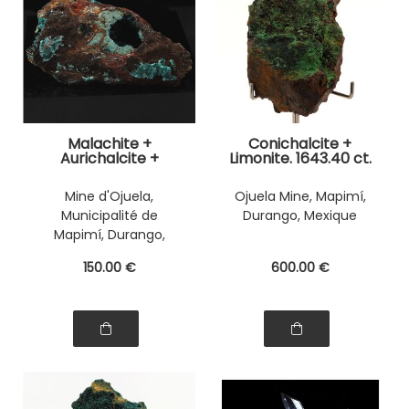
Malachite +
Conichalcite +
Aurichalcite +
Limonite. 1643.40 ct.
Limonite. 1172.30 ct.
Mine d'Ojuela,
Ojuela Mine, Mapimí,
Municipalité de
Durango, Mexique
Mapimí, Durango,
Mexique
150
.00
€
600
.00
€