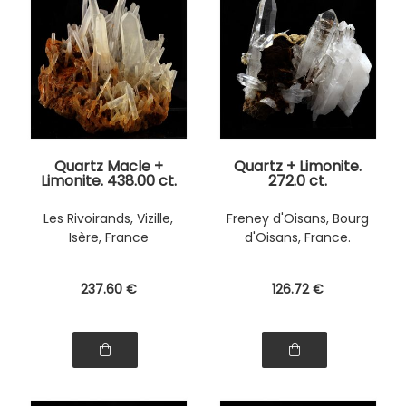
Quartz Macle +
Quartz + Limonite.
Limonite. 438.00 ct.
272.0 ct.
Les Rivoirands, Vizille,
Freney d'Oisans, Bourg
Isère, France
d'Oisans, France.
237
.60
€
126
.72
€