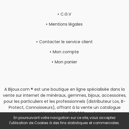
C.G.V
Mentions légales
Contacter le service client
Mon compte
Mon panier
A Bijoux.com ® est une boutique en ligne spécialisée dans la
vente sur internet de minéraux, gemmes, bijoux, accessoires,
pour les particuliers et les professionnels (distributeur Lox, B-
Protect, Connoisseurs), offrant à la vente un catalogue
rassemblant plus de 800 000 produits.
En poursuivant votre navigation sur ce site, vous acceptez
Copyright
|
Espace Pro
l'utilisation de Cookies à des fins statistiques et commerciales.