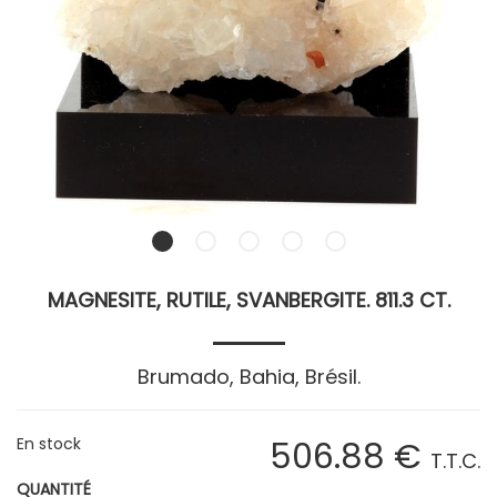
MAGNESITE, RUTILE, SVANBERGITE. 811.3 CT.
Brumado, Bahia, Brésil.
En stock
506
.88
€
T.T.C.
QUANTITÉ