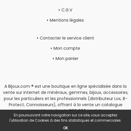
C.G.V
Mentions légales
Contacter le service client
Mon compte
Mon panier
A Bijoux.com ® est une boutique en ligne spécialisée dans la
vente sur internet de minéraux, gemmes, bijoux, accessoires,
pour les particuliers et les professionnels (distributeur Lox, B-
Protect, Connoisseurs), offrant à la vente un catalogue
rassemblant plus de 800 000 produits.
En poursuivant votre navigation sur ce site, vous acceptez
Copyright
|
Espace Pro
l'utilisation de Cookies à des fins statistiques et commerciales.
OK
POWERED BY YPROXIMITÉ / STORE FACTORY