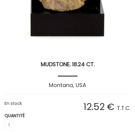
MUDSTONE. 18.24 CT.
Montana, USA
En stock
12
.52
€
T.T.C.
QUANTITÉ