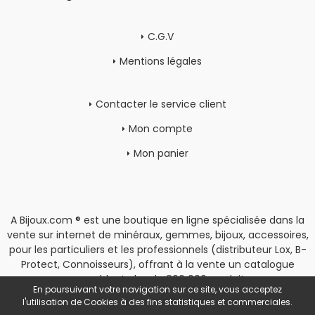
C.G.V
Mentions légales
Contacter le service client
Mon compte
Mon panier
A Bijoux.com ® est une boutique en ligne spécialisée dans la
vente sur internet de minéraux, gemmes, bijoux, accessoires,
pour les particuliers et les professionnels (distributeur Lox, B-
Protect, Connoisseurs), offrant à la vente un catalogue
rassemblant plus de 800 000 produits.
En poursuivant votre navigation sur ce site, vous acceptez
Copyright
|
Espace Pro
l'utilisation de Cookies à des fins statistiques et commerciales.