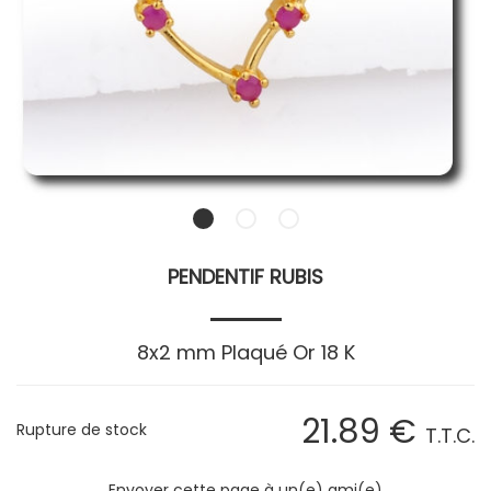
PENDENTIF RUBIS
8x2 mm Plaqué Or 18 K
21
.89
€
Rupture de stock
T.T.C.
Envoyer cette page à un(e) ami(e)