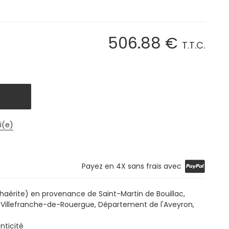
506
.88
€
T.T.C.
i(e)
Payez en 4X sans frais avec
érite) en provenance de Saint-Martin de Bouillac,
e Villefranche-de-Rouergue, Département de l'Aveyron,
nticité