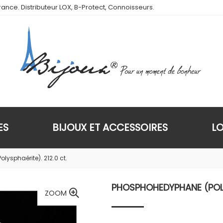
ance. Distributeur LOX, B-Protect, Connoisseurs.
ES
BIJOUX ET ACCESSOIRES
L
ysphaérite). 212.0 ct.
PHOSPHOHEDYPHANE (POLYS
ZOOM