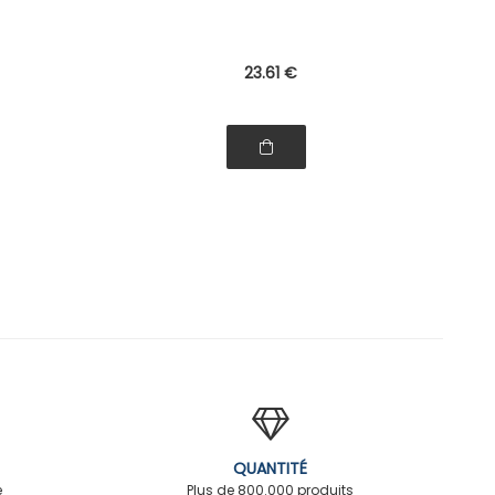
23
.61
€
QUANTITÉ
é
Plus de 800.000 produits