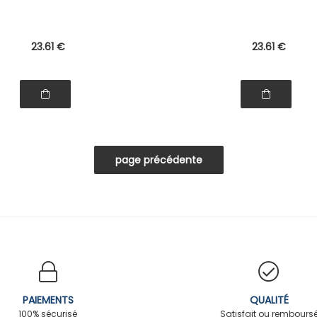
23
.61
€
23
.61
€
PAIEMENTS
QUALITÉ
100% sécurisé
Satisfait ou rembours