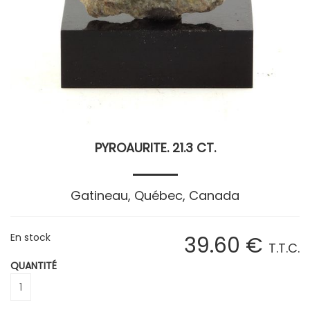
PYROAURITE. 21.3 CT.
Gatineau, Québec, Canada
En stock
39
.60
€
T.T.C.
QUANTITÉ